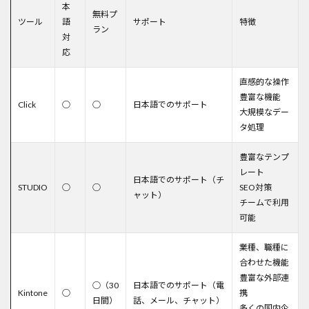
本
無料プ
ツール
語
サポート
特徴
ラン
対
応
直感的な操作
豊富な機能
Click
○
○
日本語でのサポート
大規模なデー
タ処理
豊富なテンプ
レート
日本語でのサポート（チ
STUDIO
○
○
SEO対策
ャット）
チームで利用
可能
業種、職種に
合わせた機能
豊富な外部連
○（30
日本語でのサポート（電
Kintone
○
携
日間）
話、メール、チャット）
多くの国内企