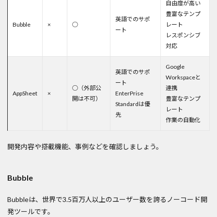
自由度が高い
豊富なテンプ
英語でのサポ
Bubble
×
○
レート
ート
レスポンシブ
対応
Google
英語でのサポ
Workspaceと
ート
○（外部公
連携
AppSheet
×
EnterPrise
開は不可）
豊富なテンプ
Standardは優
レート
先
作業の自動化
開発内容や搭載機能、事例などを確認しましょう。
Bubble
Bubbleは、世界で3.5百万人以上のユーザー数を誇るノーコード開
発ツールです。